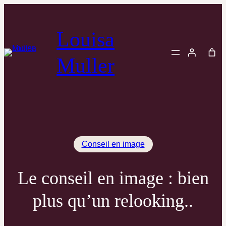
Aller
au
Louisa
contenu
Muller
Conseil en image
Le conseil en image : bien
plus qu’un relooking..